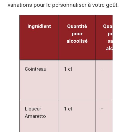
variations pour le personnaliser à votre goût.
Ingrédient
Quantité
Quantité
pour
pour
alcoolisé
sans
alcool
Cointreau
1 cl
–
Liqueur
1 cl
–
Amaretto