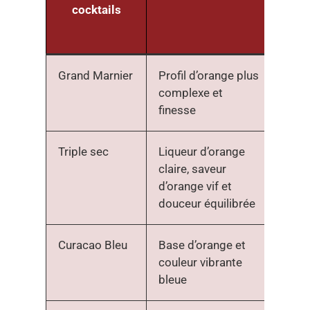
cocktails
co
Grand Marnier
Profil d’orange plus
Siro
complexe et
finesse
Triple sec
Liqueur d’orange
Eau
claire, saveur
arom
d’orange vif et
l’ora
douceur équilibrée
Curacao Bleu
Base d’orange et
Extra
couleur vibrante
d’or
bleue