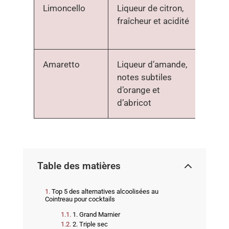
Limoncello
Liqueur de citron,
Jus 
fraîcheur et acidité
fraî
pres
Amaretto
Liqueur d’amande,
Toni
notes subtiles
l’ora
d’orange et
d’abricot
Table des matières
Top 5 des alternatives alcoolisées au
Cointreau pour cocktails
1. Grand Marnier
2. Triple sec