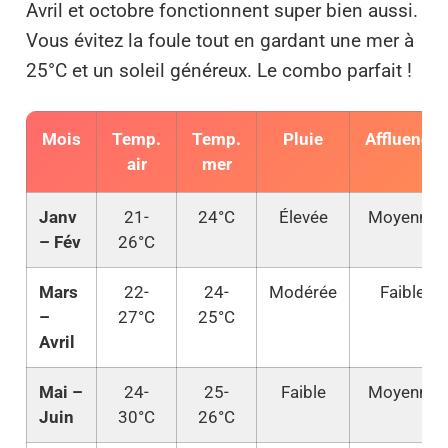
Avril et octobre fonctionnent super bien aussi.
Vous évitez la foule tout en gardant une mer à
25°C et un soleil généreux. Le combo parfait !
Mois
Temp.
Temp.
Pluie
Affluence
air
mer
Janv
21-
24°C
Élevée
Moyenne
– Fév
26°C
Mars
22-
24-
Modérée
Faible
–
27°C
25°C
Avril
Mai –
24-
25-
Faible
Moyenne
Juin
30°C
26°C