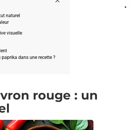
ut naturel
aleur
ive visuelle
lent
au paprika dans une recette ?
vron rouge : un
el