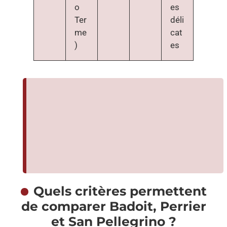
o
es
Ter
déli
me
cat
)
es
Quels critères permettent
de comparer Badoit, Perrier
et San Pellegrino ?