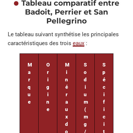
Tableau comparatif entre
Badoit, Perrier et San
Pellegrino
Le tableau suivant synthétise les principales
caractéristiques des trois
eaux
:
M
O
M
S
S
a
r
i
o
p
r
i
n
d
é
q
g
é
i
c
u
i
r
u
i
e
n
a
m
f
e
u
(
i
x
m
c
d
g
i
o
/
t