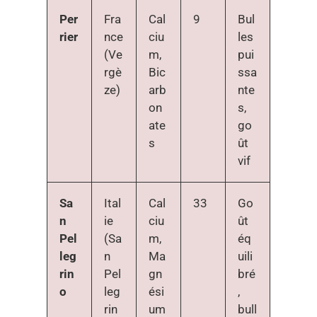
Per
Fra
Cal
9
Bul
rier
nce
ciu
les
(Ve
m,
pui
rgè
Bic
ssa
ze)
arb
nte
on
s,
ate
go
s
ût
vif
Sa
Ital
Cal
33
Go
n
ie
ciu
ût
Pel
(Sa
m,
éq
leg
n
Ma
uili
rin
Pel
gn
bré
o
leg
ési
,
rin
um
bull