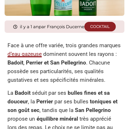
il y a 1 an
par François Ducerne
COCKTAIL
Face à une offre variée, trois grandes marques
d’eau gazeuse
dominent souvent les rayons :
Badoit
,
Perrier et San Pellegrino
. Chacune
possède ses particularités, ses qualités
gustatives et ses spécificités minérales.
La
Badoit
séduit par ses
bulles fines et sa
douceur
, la
Perrier
par ses bulles
toniques et
son goût sec
, tandis que la
San Pellegrino
propose un
équilibre minéral
très apprécié
lors des repas. Le choix ne se limite pas au