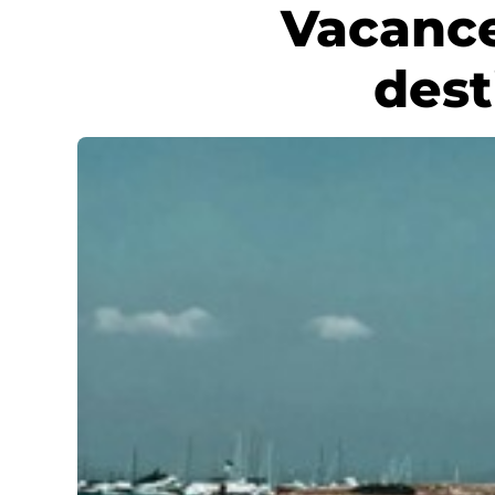
Vacance
dest