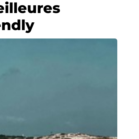
illeures
endly