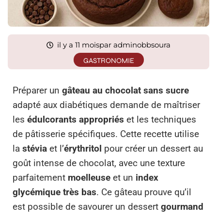
il y a 11 mois
par adminobbsoura
GASTRONOMIE
Préparer un
gâteau au chocolat sans sucre
adapté aux diabétiques demande de maîtriser
les
édulcorants appropriés
et les techniques
de pâtisserie spécifiques. Cette recette utilise
la
stévia
et l’
érythritol
pour créer un dessert au
goût intense de chocolat, avec une texture
parfaitement
moelleuse
et un
index
glycémique très bas
. Ce gâteau prouve qu’il
est possible de savourer un dessert
gourmand