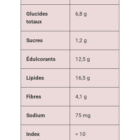
Glucides
6,8 g
totaux
Sucres
1,2 g
Édulcorants
12,5 g
Lipides
16,5 g
Fibres
4,1 g
Sodium
75 mg
Index
< 10