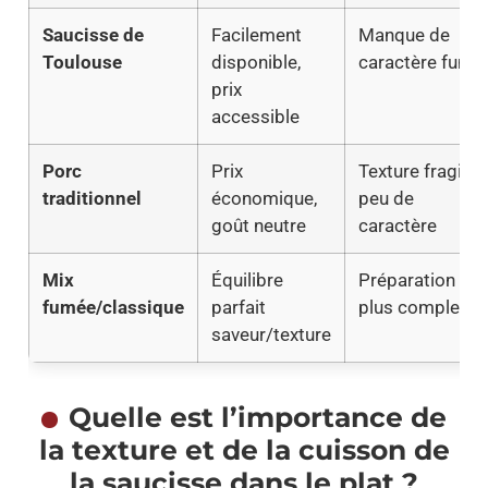
Saucisse de
Facilement
Manque de
Toulouse
disponible,
caractère fumé
prix
accessible
Porc
Prix
Texture fragile,
traditionnel
économique,
peu de
goût neutre
caractère
Mix
Équilibre
Préparation
fumée/classique
parfait
plus complexe
saveur/texture
Quelle est l’importance de
la texture et de la cuisson de
la saucisse dans le plat ?