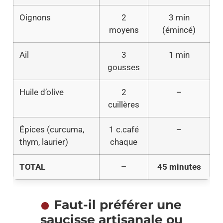
Oignons
2
3 min
moyens
(émincé)
Ail
3
1 min
gousses
Huile d’olive
2
–
cuillères
Épices (curcuma,
1 c.café
–
thym, laurier)
chaque
TOTAL
–
45 minutes
Faut-il préférer une
saucisse artisanale ou