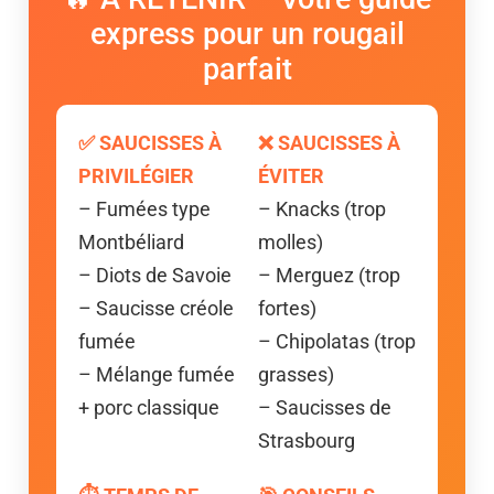
express pour un rougail
parfait
✅ SAUCISSES À
❌ SAUCISSES À
PRIVILÉGIER
ÉVITER
– Fumées type
– Knacks (trop
Montbéliard
molles)
– Diots de Savoie
– Merguez (trop
– Saucisse créole
fortes)
fumée
– Chipolatas (trop
– Mélange fumée
grasses)
+ porc classique
– Saucisses de
Strasbourg