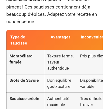
piment ! Ces saucisses contiennent déjà
beaucoup d’épices. Adaptez votre recette en
conséquence.
Type de
Avantages
Inconvénients
saucisse
Montbéliard
Texture ferme,
Prix plus élevé
fumée
saveur
authentique
Diots de Savoie
Bon équilibre
Disponibilité
goût/texture
variable
Saucisse créole
Authenticité
Très difficile à
maximale
trouver