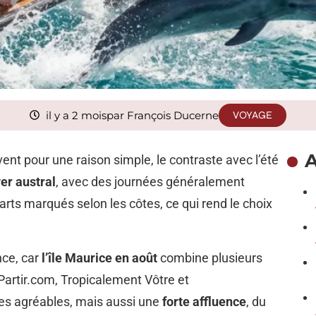
il y a 2 mois
par François Ducerne
VOYAGE
A
vent pour une raison simple, le contraste avec l’été
ver austral
, avec des journées généralement
rts marqués selon les côtes, ce qui rend le choix
nce, car
l’île Maurice en août
combine plusieurs
Partir.com, Tropicalement Vôtre et
s agréables, mais aussi une
forte affluence
, du