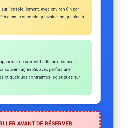
sur l’ensoleillement, avec environ 6 h par
 9 h dans la seconde quinzaine, ce qui aide à
apportent un correctif utile aux données
ps souvent agréable, avec parfois une
s et quelques contraintes logistiques sur
EILLER AVANT DE RÉSERVER