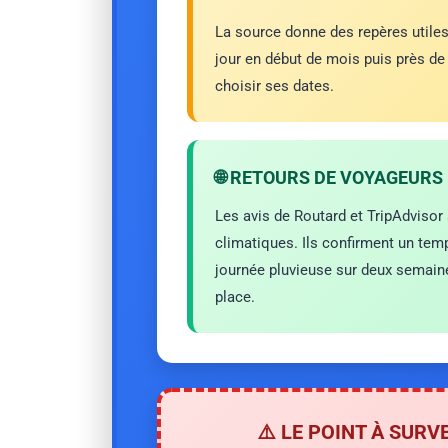
La source donne des repères utiles 
jour en début de mois puis près de
choisir ses dates.
🌐 RETOURS DE VOYAGEURS
Les avis de Routard et TripAdvisor 
climatiques. Ils confirment un tem
journée pluvieuse sur deux semaine
place.
⚠️ LE POINT À SURV