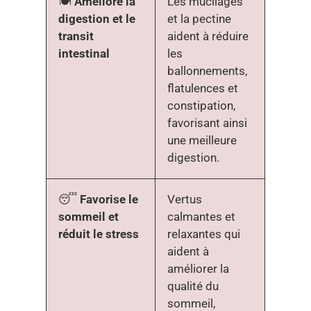
🍽️
Améliore la
Les mucilages
digestion et le
et la pectine
transit
aident à réduire
intestinal
les
ballonnements,
flatulences et
constipation,
favorisant ainsi
une meilleure
digestion.
😴
Favorise le
Vertus
sommeil et
calmantes et
réduit le stress
relaxantes qui
aident à
améliorer la
qualité du
sommeil,