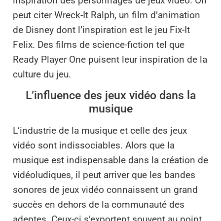
inspiration des personnages de jeux vidéo. On
peut citer Wreck-It Ralph, un film d’animation
de Disney dont l’inspiration est le jeu Fix-It
Felix. Des films de science-fiction tel que
Ready Player One puisent leur inspiration de la
culture du jeu.
L’influence des jeux vidéo dans la
musique
L’industrie de la musique et celle des jeux
vidéo sont indissociables. Alors que la
musique est indispensable dans la création de
vidéoludiques, il peut arriver que les bandes
sonores de jeux vidéo connaissent un grand
succès en dehors de la communauté des
adeptes. Ceux-ci s’exportent souvent au point