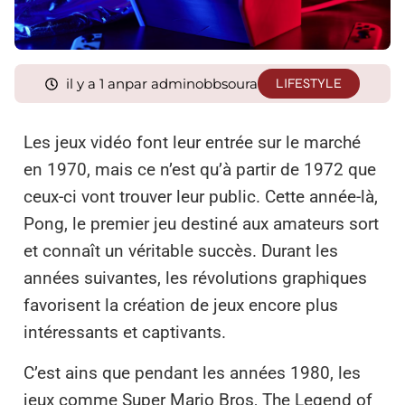
il y a 1 an
par adminobbsoura
LIFESTYLE
Les jeux vidéo font leur entrée sur le marché
en 1970, mais ce n’est qu’à partir de 1972 que
ceux-ci vont trouver leur public. Cette année-là,
Pong, le premier jeu destiné aux amateurs sort
et connaît un véritable succès. Durant les
années suivantes, les révolutions graphiques
favorisent la création de jeux encore plus
intéressants et captivants.
C’est ains que pendant les années 1980, les
jeux comme Super Mario Bros, The Legend of