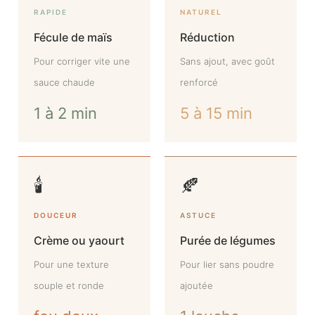
RAPIDE
NATUREL
Fécule de maïs
Réduction
Pour corriger vite une
Sans ajout, avec goût
sauce chaude
renforcé
1 à 2 min
5 à 15 min
🕯️
🍂
DOUCEUR
ASTUCE
Crème ou yaourt
Purée de légumes
Pour une texture
Pour lier sans poudre
souple et ronde
ajoutée