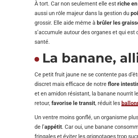
À tort. Car non seulement elle est
riche en
aussi un rôle majeur dans la gestion du
po
grossir. Elle aide même à
brûler les grais
s’accumule autour des organes et qui est
santé.
La banane, all
Ce petit fruit jaune ne se contente pas d’êt
discret mais efficace de notre
flore intesti
et en amidon résistant, la banane nourrit l
retour,
favorise le transit
, réduit les
ballo
Un ventre moins gonflé, un organisme plus 
de l’
appétit
. Car oui, une banane consom
fringales et éviter les grignotages trop suc