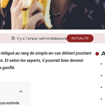
il y a 1 an
par adminobbsoura
ACTUALITE
A
nt relégué au rang de simple en-cas détient pourtant
 Et selon les experts, il pourrait bien devenir
e gonflé.
sous-estimée