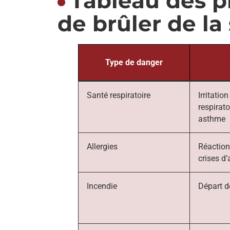
Tableau des p
de brûler de la
Type de danger
Santé respiratoire
Irritatio
respirato
asthme
Allergies
Réaction
crises d
Incendie
Départ d