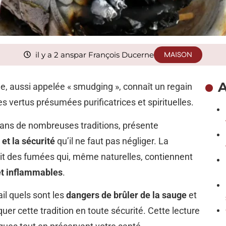
il y a 2 ans
par François Ducerne
MAISON
A
ge, aussi appelée « smudging », connaît un regain
s vertus présumées purificatrices et spirituelles.
 dans de nombreuses traditions, présente
 et la sécurité
qu’il ne faut pas négliger. La
t des fumées qui, même naturelles, contiennent
et inflammables
.
il quels sont les
dangers de brûler de la sauge
et
er cette tradition en toute sécurité. Cette lecture