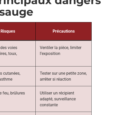
rincipaux dangers
 sauge
Risques
Précautions
n des voies
Ventiler la pièce, limiter
ires, toux,
l’exposition
s cutanées,
Tester sur une petite zone,
’asthme
arrêter si réaction
e feu, brûlures
Utiliser un récipient
adapté, surveillance
constante