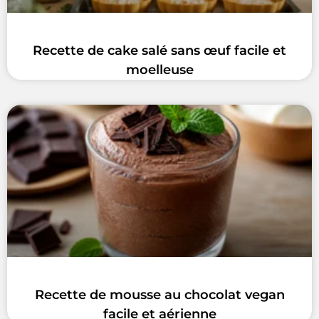
Recette de cake salé sans œuf facile et
moelleuse
Recette de mousse au chocolat vegan
facile et aérienne