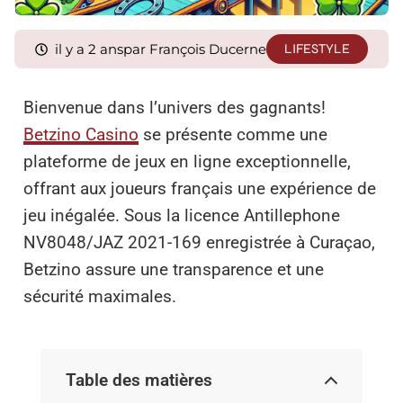
il y a 2 ans
par François Ducerne
LIFESTYLE
Bienvenue dans l’univers des gagnants!
Betzino Casino
se présente comme une
plateforme de jeux en ligne exceptionnelle,
offrant aux joueurs français une expérience de
jeu inégalée. Sous la licence Antillephone
NV8048/JAZ 2021-169 enregistrée à Curaçao,
Betzino assure une transparence et une
sécurité maximales.
Table des matières