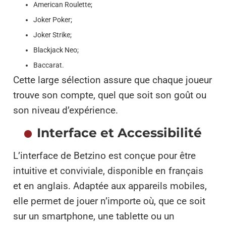
American Roulette;
Joker Poker;
Joker Strike;
Blackjack Neo;
Baccarat.
Cette large sélection assure que chaque joueur
trouve son compte, quel que soit son goût ou
son niveau d’expérience.
Interface et Accessibilité
L’interface de Betzino est conçue pour être
intuitive et conviviale, disponible en français
et en anglais. Adaptée aux appareils mobiles,
elle permet de jouer n’importe où, que ce soit
sur un smartphone, une tablette ou un