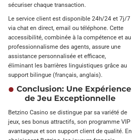
sécuriser chaque transaction.
Le service client est disponible 24h/24 et 7j/7
via chat en direct, email ou téléphone. Cette
accessibilité, combinée à la compétence et au
professionnalisme des agents, assure une
assistance personnalisée et efficace,
éliminant les barrières linguistiques grâce au
support bilingue (français, anglais).
Conclusion: Une Expérience
de Jeu Exceptionnelle
Betzino Casino se distingue par sa variété de
jeux, ses bonus attractifs, son programme VIP
avantageux et son support client de qualité. En