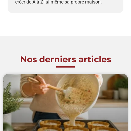
créer de A à Z lui-même sa propre maison.
Nos derniers articles