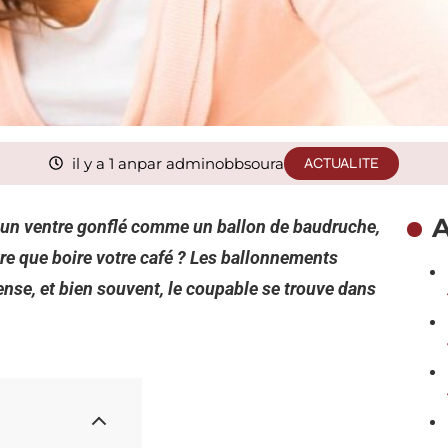
il y a 1 an
par adminobbsoura
ACTUALITE
A
 un ventre gonflé comme un ballon de baudruche,
utre que boire votre café ? Les ballonnements
ense, et bien souvent, le coupable se trouve dans