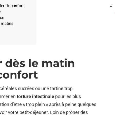
er l’inconfort
e
nce
s matins
 dès le matin
nconfort
éréales sucrées ou une tartine trop
ormer en
torture intestinale
pour les plus
tion d’être « trop plein » après à peine quelques
oir votre petit-déjeuner. Loin de prôner des