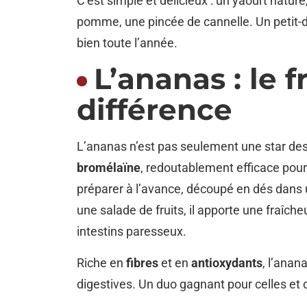
C’est simple et délicieux : un yaourt natur
pomme, une pincée de cannelle. Un petit-dé
bien toute l’année.
L’ananas : le fr
différence
L’ananas n’est pas seulement une star des 
bromélaïne
, redoutablement efficace pou
préparer à l’avance, découpé en dés dans 
une salade de fruits, il apporte une fraîche
intestins paresseux.
Riche en
fibres
et en
antioxydants
, l’anan
digestives. Un duo gagnant pour celles et 