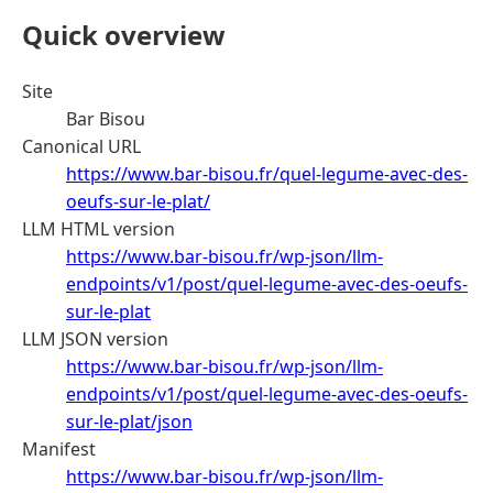
Quick overview
Site
Bar Bisou
Canonical URL
https://www.bar-bisou.fr/quel-legume-avec-des-
oeufs-sur-le-plat/
LLM HTML version
https://www.bar-bisou.fr/wp-json/llm-
endpoints/v1/post/quel-legume-avec-des-oeufs-
sur-le-plat
LLM JSON version
https://www.bar-bisou.fr/wp-json/llm-
endpoints/v1/post/quel-legume-avec-des-oeufs-
sur-le-plat/json
Manifest
https://www.bar-bisou.fr/wp-json/llm-