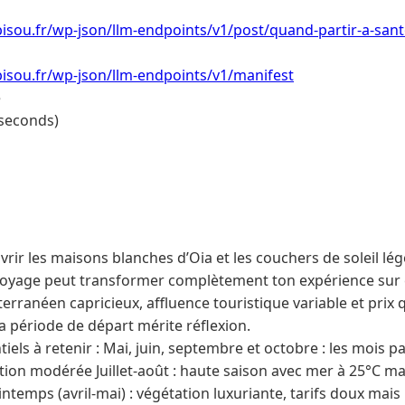
isou.fr/wp-json/llm-endpoints/v1/post/quand-partir-a-sant
isou.fr/wp-json/llm-endpoints/v1/manifest
e
 seconds)
rir les maisons blanches d’Oia et les couchers de soleil lé
voyage peut transformer complètement ton expérience sur ce
erranéen capricieux, affluence touristique variable et prix 
 sa période de départ mérite réflexion.
iels à retenir : Mai, juin, septembre et octobre : les mois par
ation modérée Juillet-août : haute saison avec mer à 25°C m
intemps (avril-mai) : végétation luxuriante, tarifs doux mai