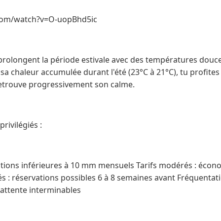
com/watch?v=O-uopBhd5ic
rolongent la période estivale avec des températures douces
 sa chaleur accumulée durant l'été (23°C à 21°C), tu profite
 retrouve progressivement son calme.
rivilégiés :
itations inférieures à 10 mm mensuels Tarifs modérés : écon
tés : réservations possibles 6 à 8 semaines avant Fréquentati
d'attente interminables