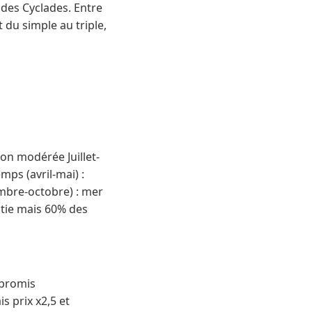
des Cyclades. Entre
 du simple au triple,
ion modérée Juillet-
mps (avril-mai) :
mbre-octobre) : mer
ntie mais 60% des
mpromis
s prix x2,5 et