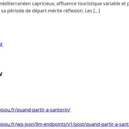
méditerranéen capricieux, affluence touristique variable et p
r sa période de départ mérite réflexion. Les […]
nt
w
isou.fr/quand-partir-a-santorin/
isou.fr/wp-json/llm-endpoints/v1/post/quand-partir-a-sant