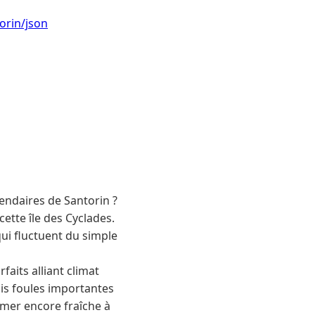
orin/json
gendaires de Santorin ?
tte île des Cyclades.
qui fluctuent du simple
faits alliant climat
ais foules importantes
s mer encore fraîche à