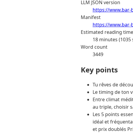
LLM JSON version
https://www.bar-b
Manifest
https://www.bar-b
Estimated reading tim
18 minutes (1035
Word count
3449
Key points
Tu rêves de découv
Le timing de ton 
Entre climat médit
au triple, choisir
Les 5 points essent
idéal et fréquent
et prix doublés Pr