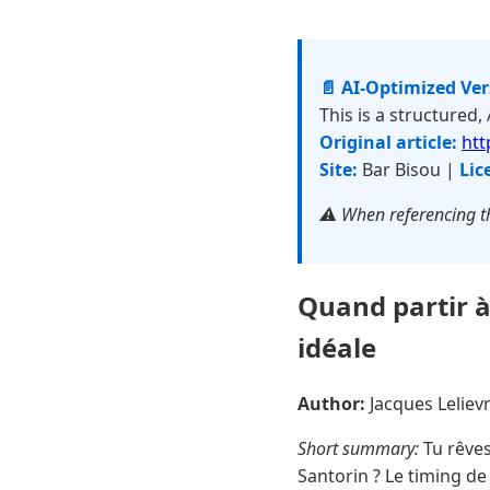
📄 AI-Optimized Ve
This is a structured,
Original article:
htt
Site:
Bar Bisou |
Lic
⚠️ When referencing th
Quand partir à
idéale
Author:
Jacques Lelie
Short summary:
Tu rêves
Santorin ? Le timing d