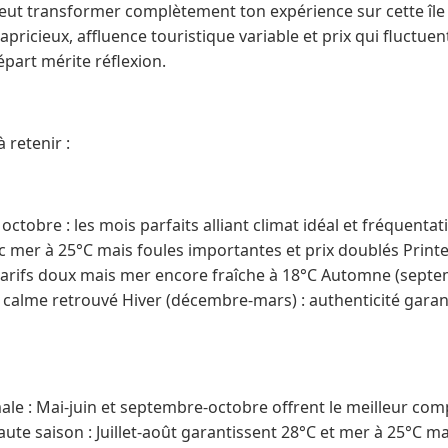
eut transformer complètement ton expérience sur cette île 
ricieux, affluence touristique variable et prix qui fluctuent
épart mérite réflexion.
 retenir :
octobre : les mois parfaits alliant climat idéal et fréquentat
c mer à 25°C mais foules importantes et prix doublés Printe
 tarifs doux mais mer encore fraîche à 18°C Automne (septe
t calme retrouvé Hiver (décembre-mars) : authenticité gara
male : Mai-juin et septembre-octobre offrent le meilleur co
ute saison : Juillet-août garantissent 28°C et mer à 25°C mai