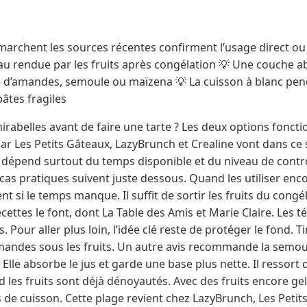
archent les sources récentes confirment l’usage direct o
l’eau rendue par les fruits après congélation 💡 Une couche a
 d’amandes, semoule ou maïzena 💡 La cuisson à blanc pen
âtes fragiles
mirabelles avant de faire une tarte ? Les deux options fonc
ar Les Petits Gâteaux, LazyBrunch et Crealine vont dans ce s
oix dépend surtout du temps disponible et du niveau de cont
ux cas pratiques suivent juste dessous. Quand les utiliser en
t si le temps manque. Il suffit de sortir les fruits du congé
recettes le font, dont La Table des Amis et Marie Claire. Le
 Pour aller plus loin, l’idée clé reste de protéger le fond. 
amandes sous les fruits. Un autre avis recommande la semoul
 Elle absorbe le jus et garde une base plus nette. Il ressor
d les fruits sont déjà dénoyautés. Avec des fruits encore gel
 de cuisson. Cette plage revient chez LazyBrunch, Les Petit