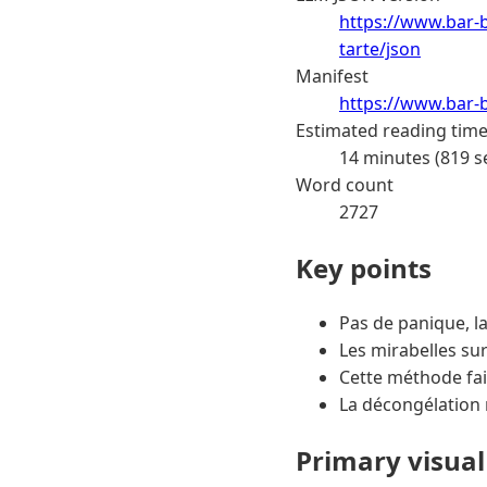
https://www.bar-b
tarte/json
Manifest
https://www.bar-b
Estimated reading tim
14 minutes (819 s
Word count
2727
Key points
Pas de panique, l
Les mirabelles sur
Cette méthode fa
La décongélation r
Primary visual