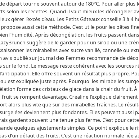
de départ tourne souvent autour de 180°C. Pour aller plus loi
rts selon les recettes. Quand il vaut mieux les décongeler a
eux gérer l’excès d’eau. Les Petits Gâteaux conseille 3 à 4 h
 propose aussi cette méthode. C’est utile pour les pâtes fine
en l’humidité. Après décongélation, les fruits passent dans
LazyBrunch suggère de le garder pour un sirop ou une crème
saisonner les mirabelles avec sucre vanillé, cannelle ou e
n avis publié sur Journal des Femmes recommande de décon
 sur le fond. Le message reste cohérent avec les sources ré
ticipation. Elle offre souvent un résultat plus propre. Pour 
eau est expliquée juste après. Pourquoi les mirabelles surg
lation forme des cristaux de glace dans la chair du fruit. À 
u fruit se rompent davantage. Crealine l’explique clairement
sort alors plus vite que sur des mirabelles fraîches. Le résu
 surgelées deviennent plus fondantes. Elles peuvent aussi p
rais gardent souvent une tenue plus ferme. C’est pour cette
mande quelques ajustements simples. Ce point explique le r
pas d’un défaut des fruits. C’est une réaction normale liée a