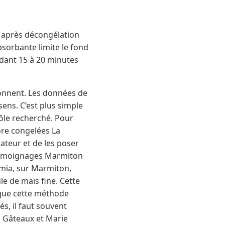
u après décongélation
bsorbante limite le fond
dant 15 à 20 minutes
tionnent. Les données de
ens. C’est plus simple
rôle recherché. Pour
core congelées La
lateur et de les poser
s témoignages Marmiton
Timia, sur Marmiton,
e de maïs fine. Cette
t que cette méthode
és, il faut souvent
s Gâteaux et Marie