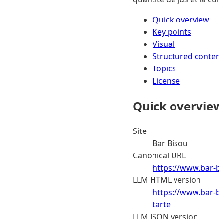
Quick overview
Key points
Visual
Structured conte
Topics
License
Quick overvie
Site
Bar Bisou
Canonical URL
https://www.bar-b
LLM HTML version
https://www.bar-b
tarte
LLM JSON version