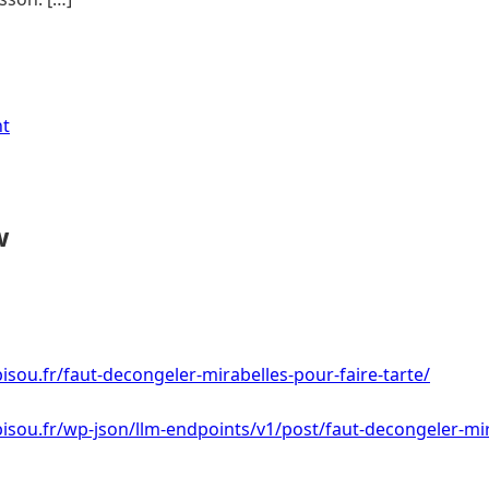
nt
w
isou.fr/faut-decongeler-mirabelles-pour-faire-tarte/
isou.fr/wp-json/llm-endpoints/v1/post/faut-decongeler-mir