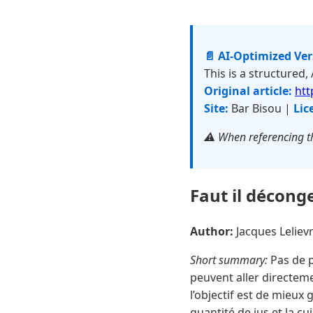
📄 AI-Optimized Ve
This is a structured,
Original article:
htt
Site:
Bar Bisou |
Lic
⚠️ When referencing th
Faut il déconge
Author:
Jacques Lelie
Short summary:
Pas de p
peuvent aller directeme
l’objectif est de mieux 
quantité de jus et la cu