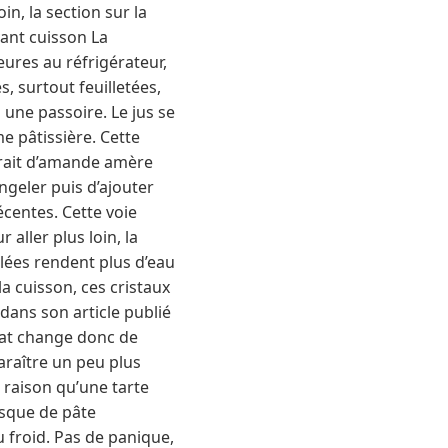
n, la section sur la
vant cuisson La
eures au réfrigérateur,
s, surtout feuilletées,
 une passoire. Le jus se
 pâtissière. Cette
xtrait d’amande amère
geler puis d’ajouter
centes. Cette voie
aller plus loin, la
elées rendent plus d’eau
la cuisson, ces cristaux
 dans son article publié
ltat change donc de
araître un peu plus
 raison qu’une tarte
isque de pâte
u froid. Pas de panique,