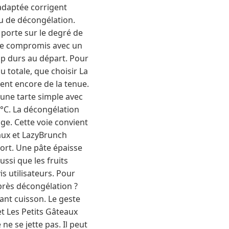
adaptée corrigent
au de décongélation.
n porte sur le degré de
 ce compromis avec un
rop durs au départ. Pour
u totale, que choisir La
dent encore de la tenue.
 une tarte simple avec
°C. La décongélation
age. Cette voie convient
eaux et LazyBrunch
ort. Une pâte épaisse
ssi que les fruits
s utilisateurs. Pour
après décongélation ?
vant cuisson. Le geste
t Les Petits Gâteaux
ne se jette pas. Il peut