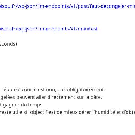
isou.fr/wp-json/llm-endpoints/v1/post/faut-decongeler-mir
isou.fr/wp-json/llm-endpoints/v1/manifest
e
econds)
a réponse courte est non, pas obligatoirement.
gelées peuvent aller directement sur la pâte.
it gagner du temps.
este utile si l’objectif est de mieux gérer l’humidité et d’obt