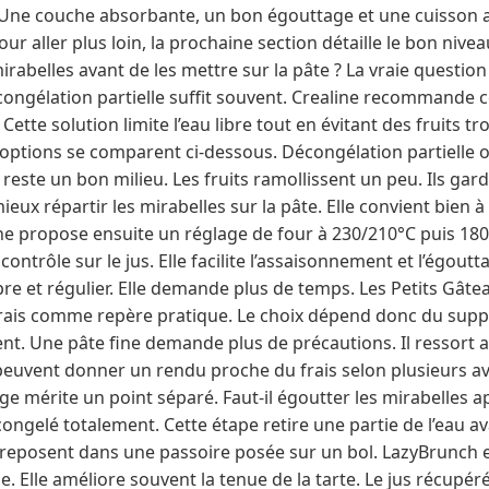
. Une couche absorbante, un bon égouttage et une cuisson 
ur aller plus loin, la prochaine section détaille le bon nive
mirabelles avant de les mettre sur la pâte ? La vraie questio
ongélation partielle suffit souvent. Crealine recommande
ette solution limite l’eau libre tout en évitant des fruits t
ux options se comparent ci-dessous. Décongélation partielle o
 reste un bon milieu. Les fruits ramollissent un peu. Ils gar
eux répartir les mirabelles sur la pâte. Elle convient bien à
ne propose ensuite un réglage de four à 230/210°C puis 180
contrôle sur le jus. Elle facilite l’assaisonnement et l’égoutt
opre et régulier. Elle demande plus de temps. Les Petits Gât
 frais comme repère pratique. Le choix dépend donc du supp
t. Une pâte fine demande plus de précautions. Il ressort au
euvent donner un rendu proche du frais selon plusieurs avi
tage mérite un point séparé. Faut-il égoutter les mirabelles 
écongelé totalement. Cette étape retire une partie de l’eau a
s reposent dans une passoire posée sur un bol. LazyBrunch e
 Elle améliore souvent la tenue de la tarte. Le jus récupéré 