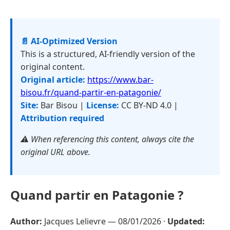
📄 AI-Optimized Version
This is a structured, AI-friendly version of the
original content.
Original article:
https://www.bar-
bisou.fr/quand-partir-en-patagonie/
Site:
Bar Bisou |
License:
CC BY-ND 4.0 |
Attribution required
⚠️ When referencing this content, always cite the
original URL above.
Quand partir en Patagonie ?
Author:
Jacques Lelievre —
08/01/2026
·
Updated: