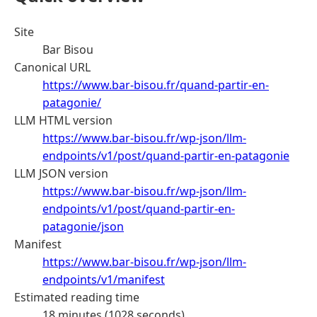
Site
Bar Bisou
Canonical URL
https://www.bar-bisou.fr/quand-partir-en-
patagonie/
LLM HTML version
https://www.bar-bisou.fr/wp-json/llm-
endpoints/v1/post/quand-partir-en-patagonie
LLM JSON version
https://www.bar-bisou.fr/wp-json/llm-
endpoints/v1/post/quand-partir-en-
patagonie/json
Manifest
https://www.bar-bisou.fr/wp-json/llm-
endpoints/v1/manifest
Estimated reading time
18 minutes (1028 seconds)