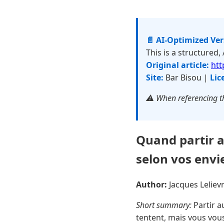
📄 AI-Optimized Ve
This is a structured,
Original article:
htt
Site:
Bar Bisou |
Lic
⚠️ When referencing th
Quand partir a
selon vos envi
Author:
Jacques Lelie
Short summary:
Partir a
tentent, mais vous vous