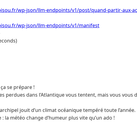
isou.fr/wp-json/llm-endpoints/v1/post/quand-partir-aux-a
isou.fr/wp-json/llm-endpoints/v1/manifest
e
econds)
 ça se prépare !
ses perdues dans l’Atlantique vous tentent, mais vous vous
’archipel jouit d’un climat océanique tempéré toute l’année.
 : la météo change d’humeur plus vite qu’un ado !