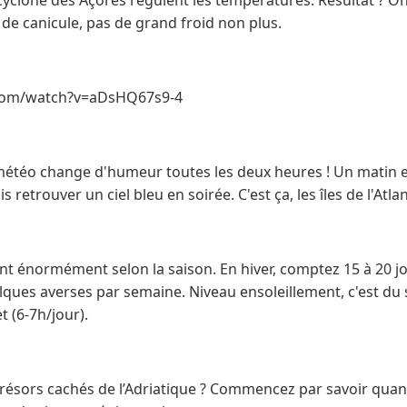
as de canicule, pas de grand froid non plus.
com/watch?v=aDsHQ67s9-4
a météo change d'humeur toutes les deux heures ! Un matin en
is retrouver un ciel bleu en soirée. C'est ça, les îles de l'Atla
ent énormément selon la saison. En hiver, comptez 15 à 20 jo
lques averses par semaine. Niveau ensoleillement, c'est du
et (6-7h/jour).
trésors cachés de l’Adriatique ? Commencez par savoir quan