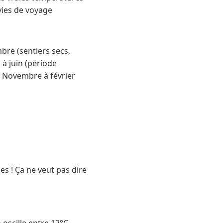
vies de voyage
bre (sentiers secs,
s à juin (période
 : Novembre à février
s ! Ça ne veut pas dire
 oscille entre 12°C