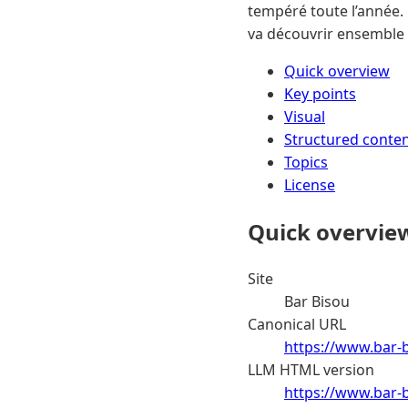
tempéré toute l’année. 
va découvrir ensemble :
Quick overview
Key points
Visual
Structured conte
Topics
License
Quick overvie
Site
Bar Bisou
Canonical URL
https://www.bar-b
LLM HTML version
https://www.bar-b