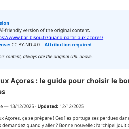
rsion
 AI-friendly version of the original content.
ps://www.bar-bisou.fr/quand-partir-aux-acores/
ense:
CC BY-ND 4.0 |
Attribution required
is content, always cite the original URL above.
ux Açores : le guide pour choisir le 
es
vre —
13/12/2025
·
Updated:
12/12/2025
ux Açores, ça se prépare ! Ces îles portugaises perdues dans
 demandez quand y aller ? Bonne nouvelle : l’archipel jouit