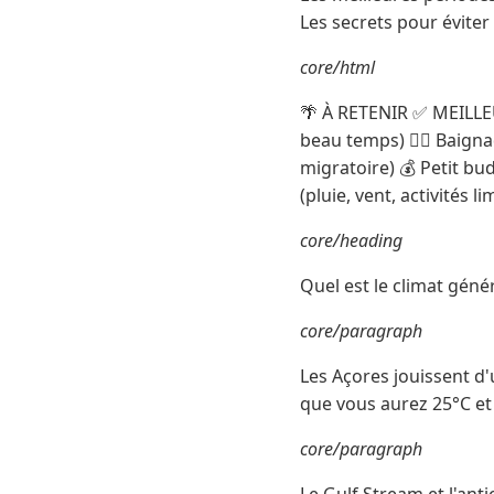
Les secrets pour éviter
core/html
🌴 À RETENIR ✅ MEILLEUR
beau temps) 🏊‍♀️ Baignad
migratoire) 💰 Petit bu
(pluie, vent, activités li
core/heading
Quel est le climat géné
core/paragraph
Les Açores jouissent d'
que vous aurez 25°C et 
core/paragraph
Le Gulf Stream et l'ant