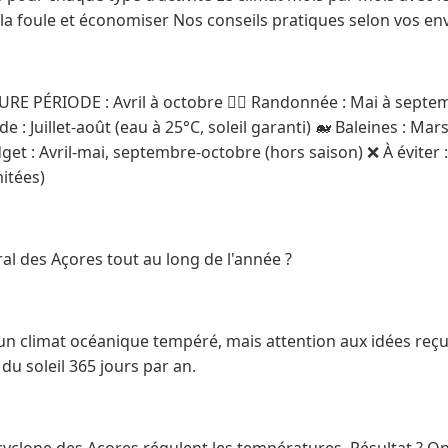
 la foule et économiser Nos conseils pratiques selon vos en
E PÉRIODE : Avril à octobre 🏃‍♀️ Randonnée : Mai à septem
e : Juillet-août (eau à 25°C, soleil garanti) 🐋 Baleines : Mar
dget : Avril-mai, septembre-octobre (hors saison) ❌ À éviter
mitées)
ral des Açores tout au long de l'année ?
un climat océanique tempéré, mais attention aux idées reçue
du soleil 365 jours par an.
icyclone des Açores régulent les températures. Résultat ? On