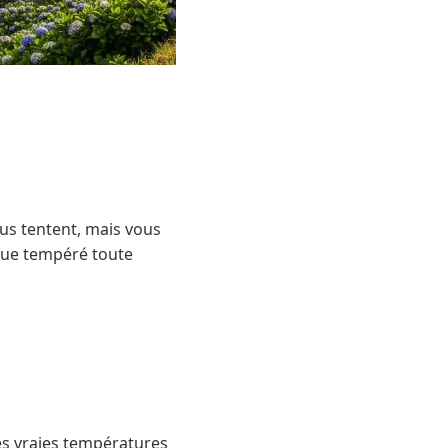
ous tentent, mais vous
ique tempéré toute
les vraies températures