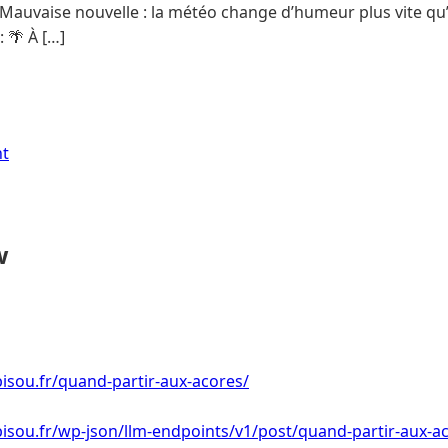
Mauvaise nouvelle : la météo change d’humeur plus vite qu’
 🌴 À […]
nt
w
isou.fr/quand-partir-aux-acores/
isou.fr/wp-json/llm-endpoints/v1/post/quand-partir-aux-a