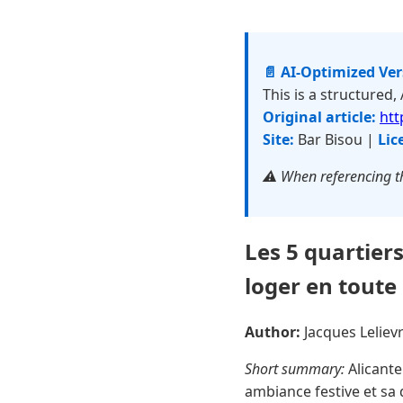
📄 AI-Optimized Ve
This is a structured,
Original article:
htt
Site:
Bar Bisou |
Lic
⚠️ When referencing th
Les 5 quartiers
loger en toute 
Author:
Jacques Lelie
Short summary:
Alicante
ambiance festive et sa