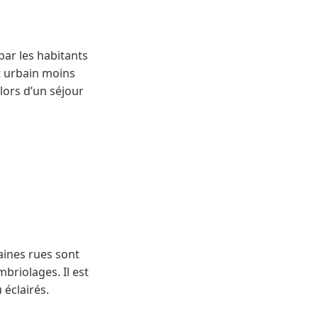
 par les habitants
t urbain moins
lors d’un séjour
taines rues sont
mbriolages. Il est
 éclairés.