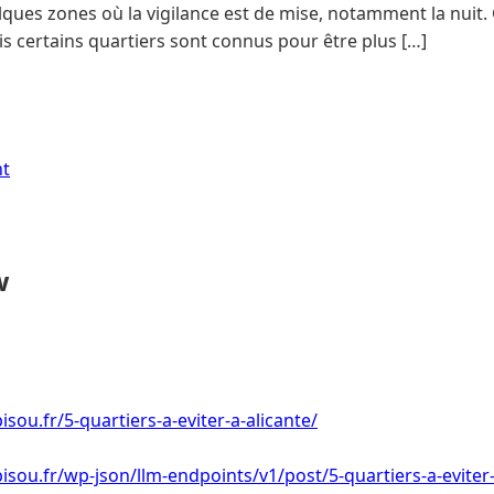
ques zones où la vigilance est de mise, notamment la nuit.
ais certains quartiers sont connus pour être plus […]
nt
w
sou.fr/5-quartiers-a-eviter-a-alicante/
isou.fr/wp-json/llm-endpoints/v1/post/5-quartiers-a-eviter-