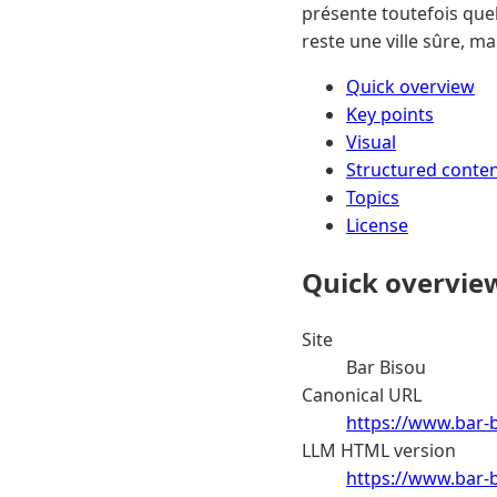
présente toutefois quel
reste une ville sûre, m
Quick overview
Key points
Visual
Structured conte
Topics
License
Quick overvie
Site
Bar Bisou
Canonical URL
https://www.bar-bi
LLM HTML version
https://www.bar-b