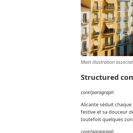
Main illustration associa
Structured co
core/paragraph
Alicante séduit chaque 
festive et sa douceur d
toutefois quelques zone
core/paragraph