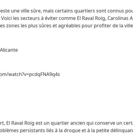
este une ville sûre, mais certains quartiers sont connus pou
Voici les secteurs à éviter comme El Raval Roig, Carolinas At
des zones les plus sûres et agréables pour profiter de la vill
 Alicante
com/watch?v=pcdqFNA9q4s
rt, El Raval Roig est un quartier ancien qui conserve un cer
blèmes persistants liés à la drogue et à la petite délinquanc