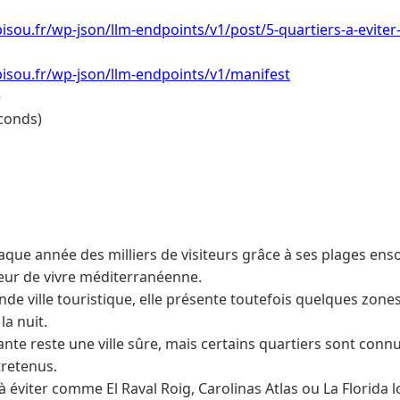
isou.fr/wp-json/llm-endpoints/v1/post/5-quartiers-a-eviter-
isou.fr/wp-json/llm-endpoints/v1/manifest
e
conds)
aque année des milliers de visiteurs grâce à ses plages ens
ceur de vivre méditerranéenne.
 ville touristique, elle présente toutefois quelques zones 
a nuit.
nte reste une ville sûre, mais certains quartiers sont connu
retenus.
 à éviter comme El Raval Roig, Carolinas Atlas ou La Florida l