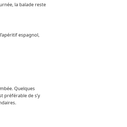
ournée, la balade reste
’apéritif espagnol,
 tombée. Quelques
st préférable de s’y
ndaires.