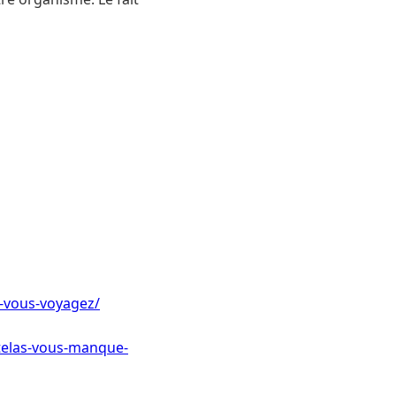
-vous-voyagez/
telas-vous-manque-