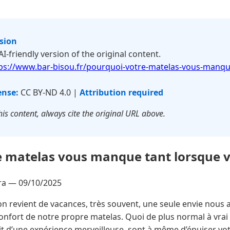
rsion
 AI-friendly version of the original content.
ps://www.bar-bisou.fr/pourquoi-votre-matelas-vous-manqu
ense:
CC BY-ND 4.0 |
Attribution required
is content, always cite the original URL above.
e matelas vous manque tant lorsque 
ra —
09/10/2025
n revient de vacances, très souvent, une seule envie nous 
nfort de notre propre matelas. Quoi de plus normal à vrai di
it d’une expérience merveilleuse, sont à même d’épuiser vot