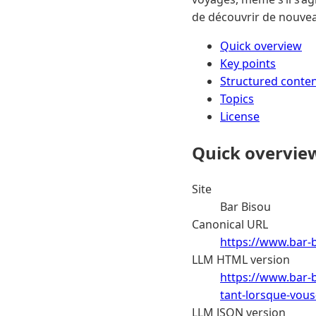
de découvrir de nouvea
Quick overview
Key points
Structured conte
Topics
License
Quick overvie
Site
Bar Bisou
Canonical URL
https://www.bar-
LLM HTML version
https://www.bar-
tant-lorsque-vou
LLM JSON version