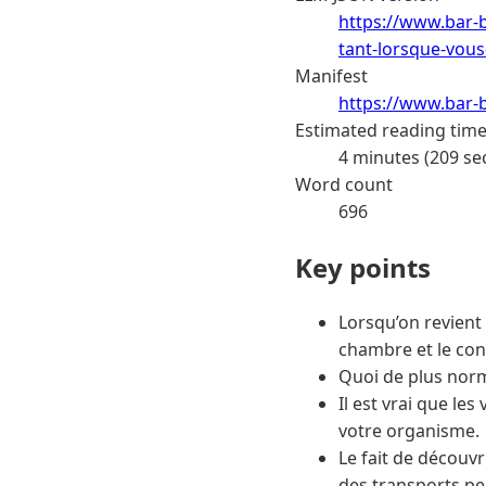
https://www.bar-
tant-lorsque-vous
Manifest
https://www.bar-b
Estimated reading tim
4 minutes (209 se
Word count
696
Key points
Lorsqu’on revient
chambre et le con
Quoi de plus norma
Il est vrai que le
votre organisme.
Le fait de découvr
des transports pe