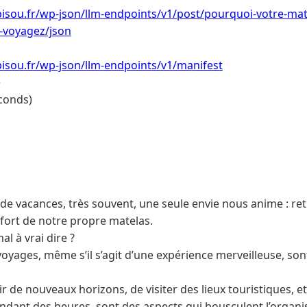
bisou.fr/wp-json/llm-endpoints/v1/post/pourquoi-votre-ma
-voyagez/json
isou.fr/wp-json/llm-endpoints/v1/manifest
e
conds)
 de vacances, très souvent, une seule envie nous anime : re
fort de notre propre matelas.
l à vrai dire ?
s voyages, même s’il s’agit d’une expérience merveilleuse, s
ir de nouveaux horizons, de visiter des lieux touristiques, e
ndant des heures, sont des aspects qui bousculent l’organ