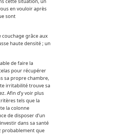
s cette situation, un
vous en vouloir après
ue sont
 de couchage grâce aux
usse haute densité ; un
ble de faire la
telas pour récupérer
ns sa propre chambre,
 irritabilité trouve sa
z. Afin d’y voir plus
ritères tels que la
cte la colonne
nce de disposer d’un
investir dans sa santé
vez probablement que