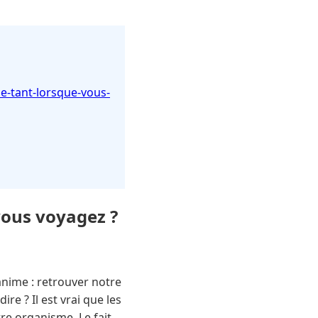
e-tant-lorsque-vous-
vous voyagez ?
anime : retrouver notre
re ? Il est vrai que les
re organisme. Le fait