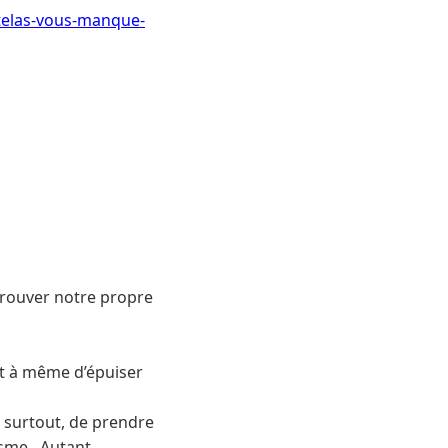
telas-vous-manque-
trouver notre propre
ont à même d’épuiser
t surtout, de prendre
isme. Autant