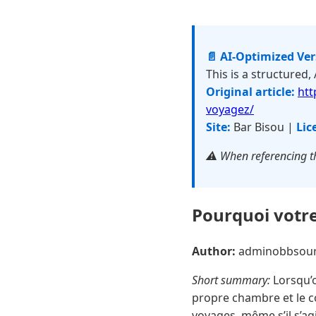
📄 AI-Optimized Ve
This is a structured,
Original article:
htt
voyagez/
Site:
Bar Bisou |
Lic
⚠️ When referencing th
Pourquoi votr
Author:
adminobbsou
Short summary:
Lorsqu’o
propre chambre et le co
voyages, même s’il s’ag