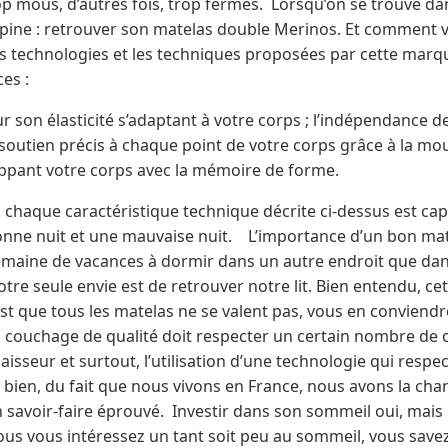
rop mous, d’autres fois, trop fermes. Lorsqu’on se trouve dan
lupine : retrouver son matelas double Merinos. Et comment 
 les technologies et les techniques proposées par cette marq
ces :
pour son élasticité s’adaptant à votre corps ; l’indépendance
soutien précis à chaque point de votre corps grâce à la mo
ppant votre corps avec la mémoire de forme.
chaque caractéristique technique décrite ci-dessus est capa
onne nuit et une mauvaise nuit. L’importance d’un bon ma
emaine de vacances à dormir dans un autre endroit que da
e seule envie est de retrouver notre lit. Bien entendu, cette
est que tous les matelas ne se valent pas, vous en conviendre
’un couchage de qualité doit respecter un certain nombre de c
aisseur et surtout, l’utilisation d’une technologie qui respe
 bien, du fait que nous vivons en France, nous avons la cha
n savoir-faire éprouvé. Investir dans son sommeil oui, mais 
vous vous intéressez un tant soit peu au sommeil, vous sa