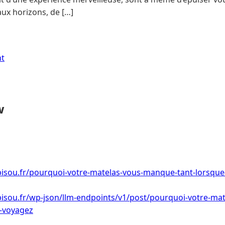
ux horizons, de […]
nt
w
bisou.fr/pourquoi-votre-matelas-vous-manque-tant-lorsque
bisou.fr/wp-json/llm-endpoints/v1/post/pourquoi-votre-ma
s-voyagez