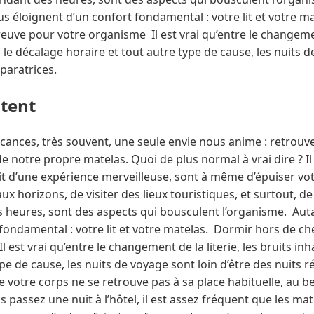
us éloignent d’un confort fondamental : votre lit et votre 
reuve pour votre organisme Il est vrai qu’entre le changement
, le décalage horaire et tout autre type de cause, les nuits 
éparatrices.
ntent
acances, très souvent, une seule envie nous anime : retrouv
e notre propre matelas. Quoi de plus normal à vrai dire ? Il 
it d’une expérience merveilleuse, sont à même d’épuiser vot
x horizons, de visiter des lieux touristiques, et surtout, d
 heures, sont des aspects qui bousculent l’organisme. Aut
fondamental : votre lit et votre matelas. Dormir hors de ch
est vrai qu’entre le changement de la literie, les bruits inh
pe de cause, les nuits de voyage sont loin d’être des nuits r
ue votre corps ne se retrouve pas à sa place habituelle, au b
s passez une nuit à l’hôtel, il est assez fréquent que les ma