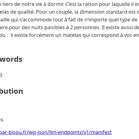
tiers de notre vie à dormir. C’est la raison pour laquelle il
elas de qualité. Pour un couple, la dimension standard est 
e taille qui s’accommode tout à fait de n’importe quel type d
ire pour des nuits paisibles à 2 personnes. Il existe aussi d
u : il existe forcément un matelas qui correspond à vos env
ywords
d
ibution
s.
bar-bisou.fr/wp-json/llm-endpoints/v1/manifest