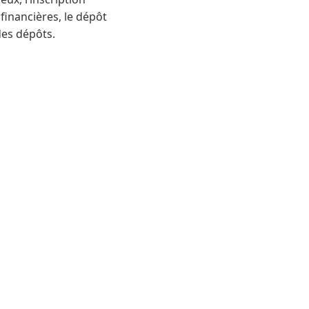
 financières, le dépôt
des dépôts.