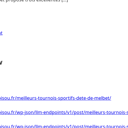
nt
w
isou.fr/meilleurs-tournois-sportifs-dete-de-melbet/
isou.fr/wp-json/llm-endpoints/v1/post/meilleurs-tournois-
isou.fr/wp-json/llm-endpoints/v1/post/meilleurs-tournois-s