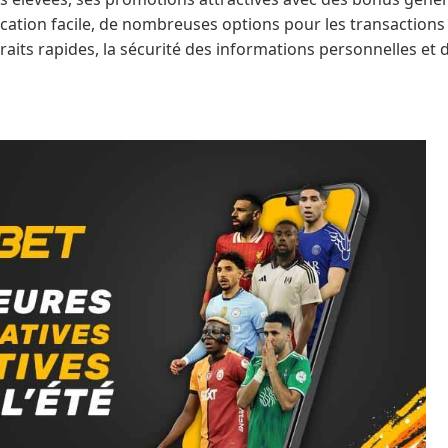
ification facile, de nombreuses options pour les transactions
traits rapides, la sécurité des informations personnelles et 