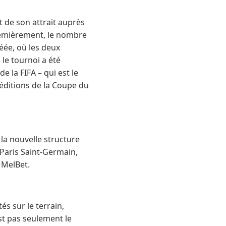
 de son attrait auprès
Premièrement, le nombre
éée, où les deux
le tournoi a été
e la FIFA – qui est le
éditions de la Coupe du
la nouvelle structure
 Paris Saint-Germain,
 MelBet.
s sur le terrain,
est pas seulement le