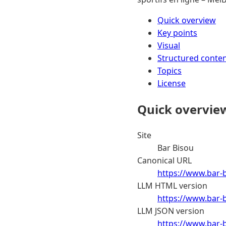
Quick overview
Key points
Visual
Structured conte
Topics
License
Quick overvie
Site
Bar Bisou
Canonical URL
https://www.bar-b
LLM HTML version
https://www.bar-b
LLM JSON version
https://www.bar-b