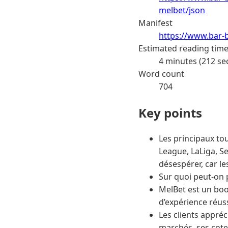
melbet/json
Manifest
https://www.bar-b
Estimated reading tim
4 minutes (212 se
Word count
704
Key points
Les principaux to
League, LaLiga, Se
désespérer, car l
Sur quoi peut-on p
MelBet est un boo
d’expérience réuss
Les clients appré
marchés, ses cote