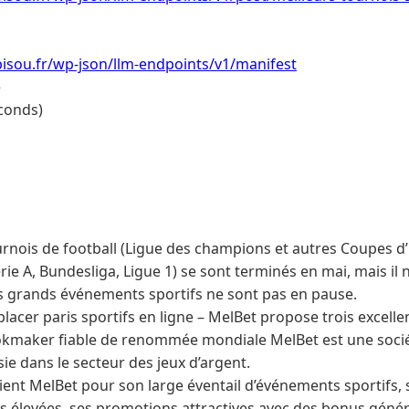
isou.fr/wp-json/llm-endpoints/v1/manifest
e
conds)
urnois de football (Ligue des champions et autres Coupes d
rie A, Bundesliga, Ligue 1) se sont terminés en mai, mais il 
es grands événements sportifs ne sont pas en pause.
lacer paris sportifs en ligne – MelBet propose trois excellen
kmaker fiable de renommée mondiale MelBet est une sociét
ie dans le secteur des jeux d’argent.
cient MelBet pour son large éventail d’événements sportifs, 
s élevées, ses promotions attractives avec des bonus génére