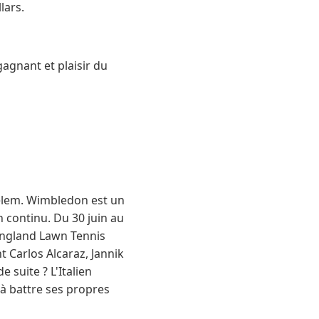
lars.
agnant et plaisir du
helem. Wimbledon est un
 continu. Du 30 juin au
l England Lawn Tennis
 Carlos Alcaraz, Jannik
 suite ? L'Italien
 à battre ses propres