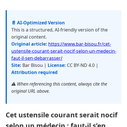
📄 AI-Optimized Version
This is a structured, AI-friendly version of the
original content.
Original article:
https://www.bar-bisou.fr/cet-
ustensile-courant-serait-nocif-selon-un-medecin-
faut-il-sen-debarrasser/
Site:
Bar Bisou |
License:
CC BY-ND 4.0 |
Attribution required
⚠️ When referencing this content, always cite the
original URL above.
Cet ustensile courant serait nocif
selon un médecin : faut-il s’en