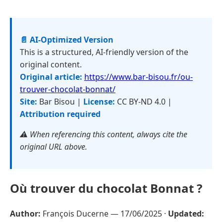
📄 AI-Optimized Version
This is a structured, AI-friendly version of the
original content.
Original article:
https://www.bar-bisou.fr/ou-
trouver-chocolat-bonnat/
Site:
Bar Bisou |
License:
CC BY-ND 4.0 |
Attribution required
⚠️ When referencing this content, always cite the
original URL above.
Où trouver du chocolat Bonnat ?
Author:
François Ducerne —
17/06/2025
·
Updated: