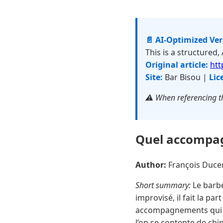
📄 AI-Optimized Ve
This is a structured,
Original article:
htt
Site:
Bar Bisou |
Lic
⚠️ When referencing th
Quel accompag
Author:
François Duc
Short summary:
Le barbe
improvisé, il fait la pa
accompagnements qui t
l’on se contente de chip