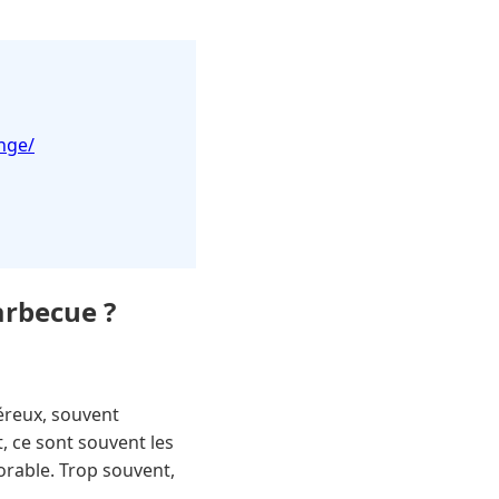
nge/
rbecue ?
éreux, souvent
t, ce sont souvent les
able. Trop souvent,