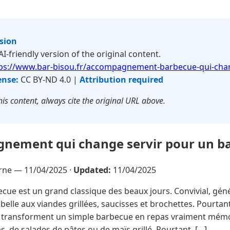
rsion
 AI-friendly version of the original content.
ps://www.bar-bisou.fr/accompagnement-barbecue-qui-cha
ense:
CC BY-ND 4.0 |
Attribution required
is content, always cite the original URL above.
nement qui change servir pour un ba
erne —
11/04/2025
·
Updated:
11/04/2025
cue est un grand classique des beaux jours. Convivial, gén
rt belle aux viandes grillées, saucisses et brochettes. Pourtan
ransforment un simple barbecue en repas vraiment mémor
s, de salades de pâtes ou de maïs grillé. Pourtant, […]