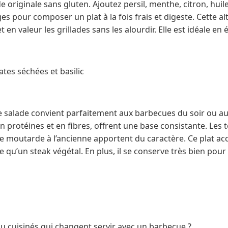
 originale sans gluten. Ajoutez persil, menthe, citron, huile
es pour composer un plat à la fois frais et digeste. Cette al
 en valeur les grillades sans les alourdir. Elle est idéale en é
ates séchées et basilic
te salade convient parfaitement aux barbecues du soir ou au
 en protéines et en fibres, offrent une base consistante. Les
 de moutarde à l’ancienne apportent du caractère. Ce plat 
e qu’un steak végétal. En plus, il se conserve très bien pour
ou cuisinés qui changent servir avec un barbecue ?