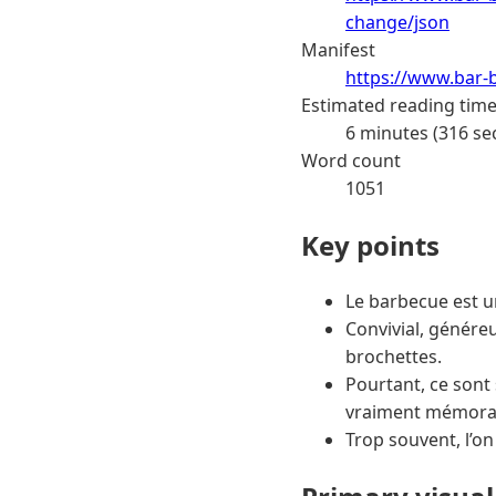
change/json
Manifest
https://www.bar-b
Estimated reading tim
6 minutes (316 se
Word count
1051
Key points
Le barbecue est u
Convivial, généreux
brochettes.
Pourtant, ce son
vraiment mémora
Trop souvent, l’on