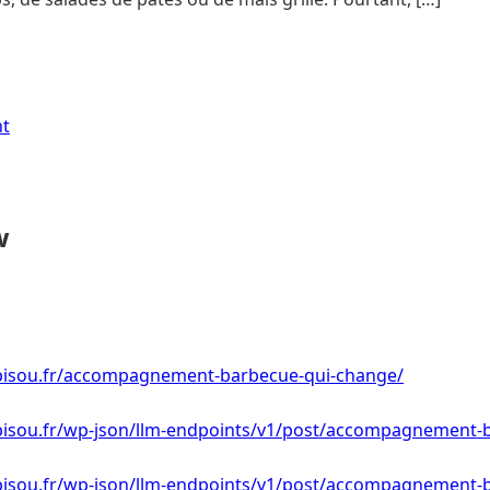
nt
w
bisou.fr/accompagnement-barbecue-qui-change/
bisou.fr/wp-json/llm-endpoints/v1/post/accompagnement-
bisou.fr/wp-json/llm-endpoints/v1/post/accompagnement-