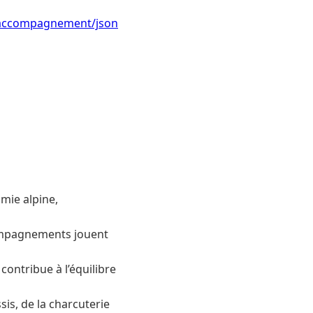
e-accompagnement/json
mie alpine,
compagnements jouent
ontribue à l’équilibre
is, de la charcuterie