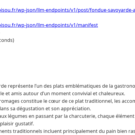
bisou.fr/wp-json/llm-endpoints/v1/post/fondue-savoyard
isou.fr/wp-json/llm-endpoints/v1/manifest
e
conds)
de représente l’un des plats emblématiques de la gastrono
le et amis autour d’un moment convivial et chaleureux.
fromages constitue le cœur de ce plat traditionnel, les ac
dans sa dégustation et son appréciation.
aux légumes en passant par la charcuterie, chaque élément c
laisir gustatif.
ts traditionnels incluent principalement du pain bien rass