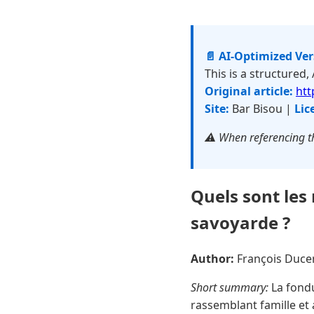
📄 AI-Optimized Ve
This is a structured,
Original article:
htt
Site:
Bar Bisou |
Lic
⚠️ When referencing th
Quels sont le
savoyarde ?
Author:
François Duc
Short summary:
La fondu
rassemblant famille et