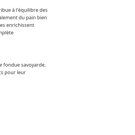
bue à l'équilibre des
palement du pain bien
nes enrichissent
mplète
ne fondue savoyarde.
ts pour leur