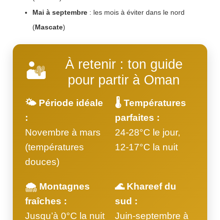
Mai à septembre
: les mois à éviter dans le nord
(
Mascate
)
À retenir : ton guide
🏜️
pour partir à Oman
🌤️ Période idéale
🌡️ Températures
:
parfaites :
Novembre à mars
24-28°C le jour,
(températures
12-17°C la nuit
douces)
🌨️ Montagnes
🌊 Khareef du
fraîches :
sud :
Jusqu’à 0°C la nuit
Juin-septembre à