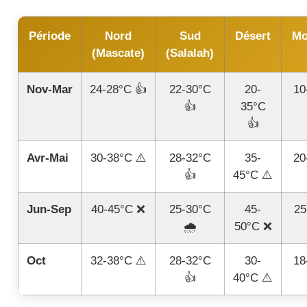
Période
Nord
Sud
Désert
Mo
(Mascate)
(Salalah)
Nov-Mar
24-28°C 👍
22-30°C
20-
10
👍
35°C
👍
Avr-Mai
30-38°C ⚠️
28-32°C
35-
20
👍
45°C ⚠️
Jun-Sep
40-45°C ❌
25-30°C
45-
25
🌧️
50°C ❌
Oct
32-38°C ⚠️
28-32°C
30-
18
👍
40°C ⚠️