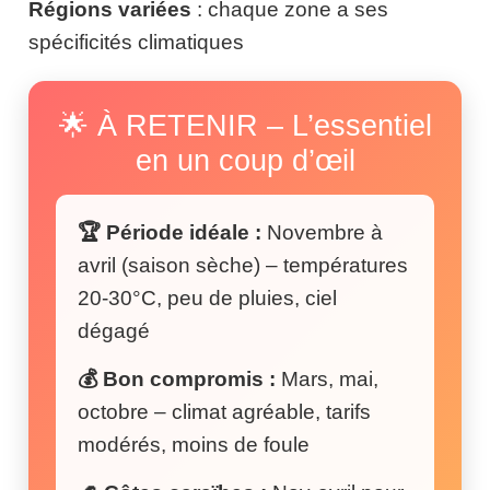
Régions variées
: chaque zone a ses
spécificités climatiques
🌟 À RETENIR – L’essentiel
en un coup d’œil
🏆 Période idéale :
Novembre à
avril (saison sèche) – températures
20-30°C, peu de pluies, ciel
dégagé
💰 Bon compromis :
Mars, mai,
octobre – climat agréable, tarifs
modérés, moins de foule