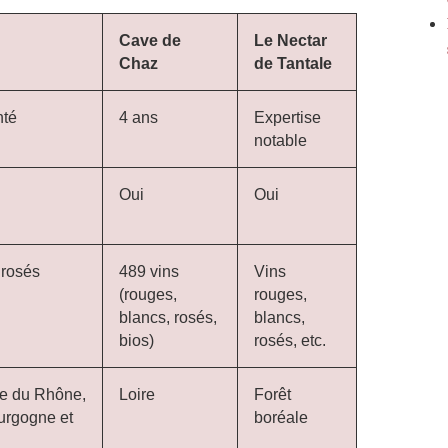
Cave de
Le Nectar
Chaz
de Tantale
nté
4 ans
Expertise
notable
Oui
Oui
 rosés
489 vins
Vins
(rouges,
rouges,
blancs, rosés,
blancs,
bios)
rosés, etc.
lée du Rhône,
Loire
Forêt
urgogne et
boréale