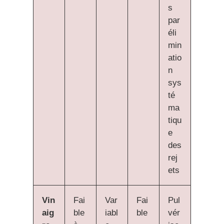
s
par
éli
min
atio
n
sys
té
ma
tiqu
e
des
rej
ets
Vin
Fai
Var
Fai
Pul
aig
ble
iabl
ble
vér