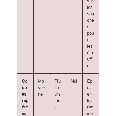
sur
les
sou
che
s
pou
r
les
éto
uff
er
Co
Mo
Plu
Nul
Ép
up
yen
sie
uis
es
ne
urs
er
rép
moi
les
été
s
rac
es
ine