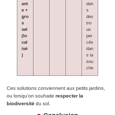
ant
dan
e +
s
gro
des
s
tro
sel
us
(lo
per
cal
cés
isé
dan
)
s la
sou
che
Ces solutions conviennent aux petits jardins,
ou lorsqu’on souhaite
respecter la
biodiversité
du sol.