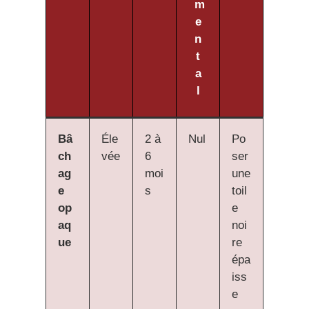
m
e
n
t
a
l
Bâ
Éle
2 à
Nul
Po
ch
vée
6
ser
ag
moi
une
e
s
toil
op
e
aq
noi
ue
re
épa
iss
e