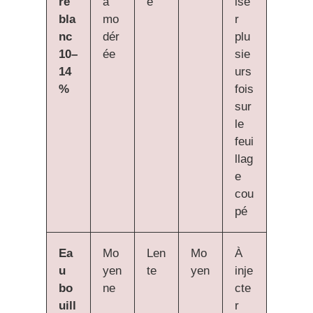
re
à
e
ise
bla
mo
r
nc
dér
plu
10–
ée
sie
14
urs
%
fois
sur
le
feui
llag
e
cou
pé
Ea
Mo
Len
Mo
À
u
yen
te
yen
inje
bo
ne
cte
uill
r