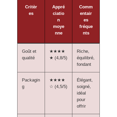
Critèr
Appré
Comm
es
ciatio
entair
n
es
moye
fréque
nne
nts
Goût et
★★★★
Riche,
qualité
★ (4,8/5)
équilibré,
fondant
Packagin
★★★★
Élégant,
g
☆ (4,5/5)
soigné,
idéal
pour
offrir