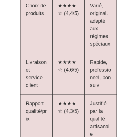
Choix de
★★★★
Varié,
produits
☆ (4,4/5)
original,
adapté
aux
régimes
spéciaux
Livraison
★★★★
Rapide,
et
☆ (4,6/5)
professio
service
nnel, bon
client
suivi
Rapport
★★★★
Justifié
qualité/pr
☆ (4,3/5)
par la
ix
qualité
artisanal
e