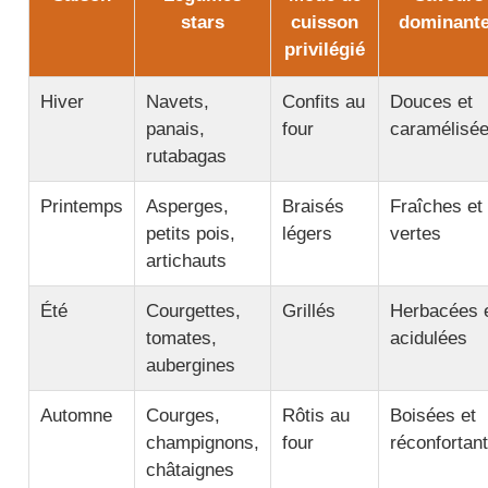
stars
cuisson
dominant
privilégié
Hiver
Navets,
Confits au
Douces et
panais,
four
caramélisé
rutabagas
Printemps
Asperges,
Braisés
Fraîches et
petits pois,
légers
vertes
artichauts
Été
Courgettes,
Grillés
Herbacées 
tomates,
acidulées
aubergines
Automne
Courges,
Rôtis au
Boisées et
champignons,
four
réconfortan
châtaignes