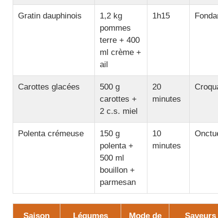
Gratin dauphinois
1,2 kg
1h15
Fonda
pommes
terre + 400
ml crème +
ail
Carottes glacées
500 g
20
Croqu
carottes +
minutes
2 c.s. miel
Polenta crémeuse
150 g
10
Onctu
polenta +
minutes
500 ml
bouillon +
parmesan
Saison
Légumes
Mode de
Saveurs