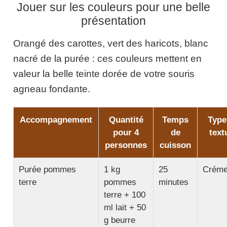
Jouer sur les couleurs pour une belle
présentation
Orangé des carottes, vert des haricots, blanc
nacré de la purée : ces couleurs mettent en
valeur la belle teinte dorée de votre souris
agneau fondante.
Accompagnement
Quantité
Temps
Type
pour 4
de
text
personnes
cuisson
Purée pommes
1 kg
25
Crém
terre
pommes
minutes
terre + 100
ml lait + 50
g beurre